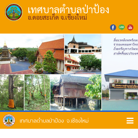
เทศบาลตำบลป่าป้อง
อ.ดอยสะเก็ด จ.เชียงใหม่